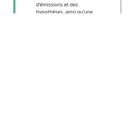
d’émissions et des
hypothèses, ainsi qu’une
aide à la saisie sont
disponibles dans la
rubrique « En savoir plus
sur ce calcul » en bas de
page de chaque catégorie.
Les facteurs d’émissions,
les hypothèses ainsi que la
méthodologie évoluant
régulièrement, une mise à
jour annuelle est effectuée.
Si vous souhaitez suivre
l’évolution de vos émissions
sur plusieurs années, vous
pouvez créer un compte
sur notre calculateur.